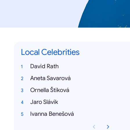
Local Celebrities
David Rath
Aneta Savarová
Ornella Štiková
Jaro Slávik
Ivanna Benešová