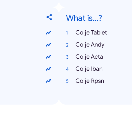
What is...?
Co je Tablet
Co je Andy
Co je Acta
Co je Iban
Co je Rpsn