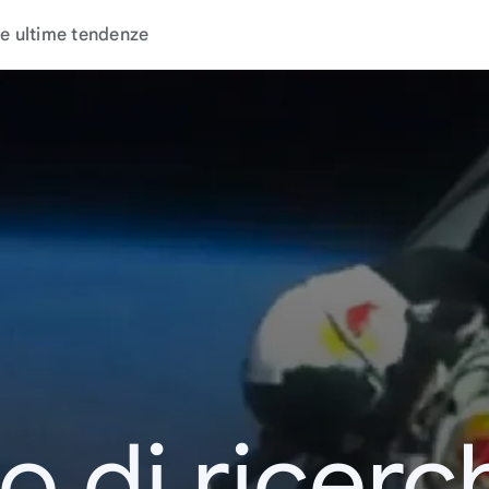
e ultime tendenze
o di ricerc