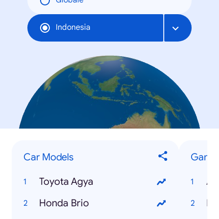
Globale
Indonesia
Car Models
Game
Toyota Agya
An
Honda Brio
Mo