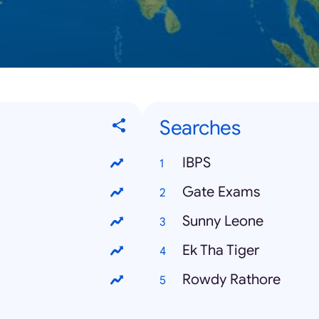
Searches
IBPS
Gate Exams
Sunny Leone
Ek Tha Tiger
Rowdy Rathore