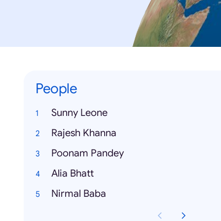
People
Sunny Leone
Rajesh Khanna
Poonam Pandey
Alia Bhatt
Nirmal Baba