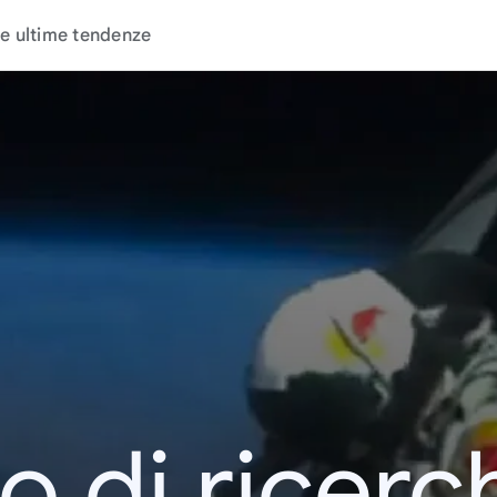
e ultime tendenze
o di ricerc