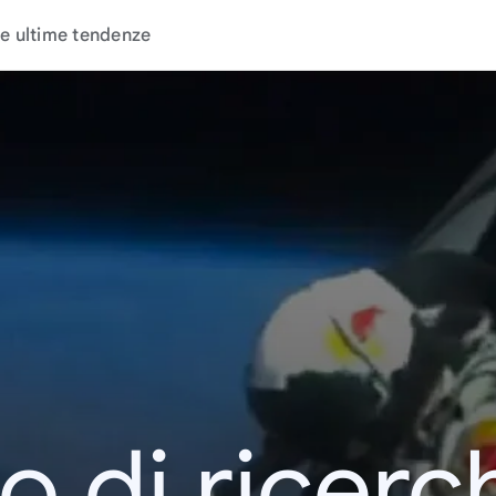
e ultime tendenze
o di ricerc