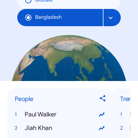
Globale
Bangladesh
People
Trendi
Paul Walker
Ss
Jiah Khan
Hs