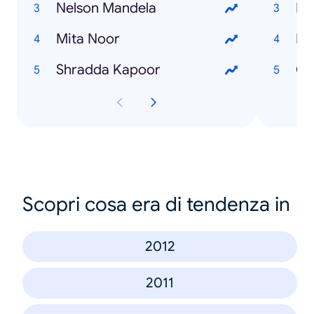
Nelson Mandela
Fb
Mita Noor
Bi
Shradda Kapoor
Ch
Scopri cosa era di tendenza in
2012
2011