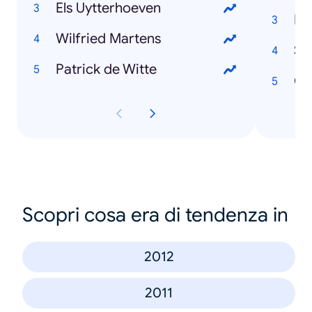
Els Uytterhoeven
Ne
Wilfried Martens
St
Patrick de Witte
Co
Scopri cosa era di tendenza in
2012
2011