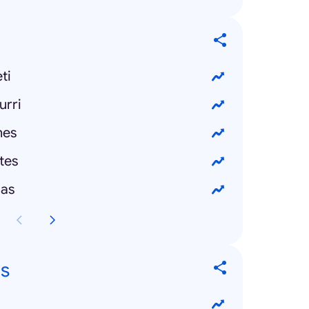
ti
urri
nes
tes
las
s