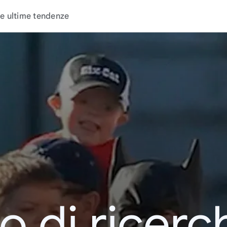
e ultime tendenze
o di ricerc