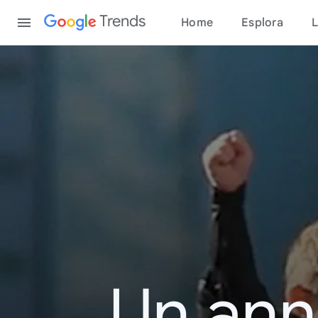
Content
Trends
Home
Esplora
L
Un ann