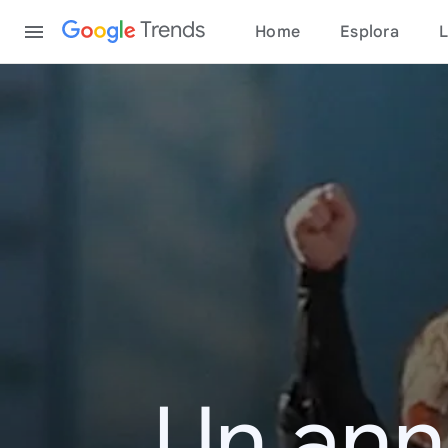
Content
Trends
Home
Esplora
L
Un ann