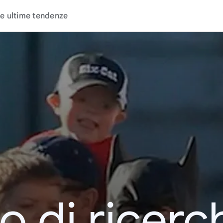
e ultime tendenze
o di ricerc