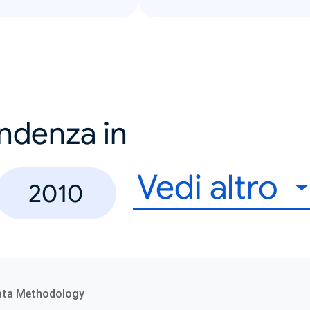
endenza in
Vedi altro
2010
ata Methodology