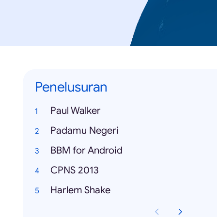
Penelusuran
Paul Walker
Padamu Negeri
BBM for Android
CPNS 2013
Harlem Shake