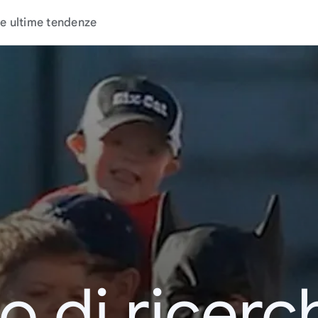
e ultime tendenze
o di ricerc