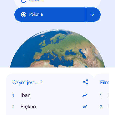
Globale
Polonia
Czym jest... ?
Filmy
Iban
Dj
Piękno
Dr