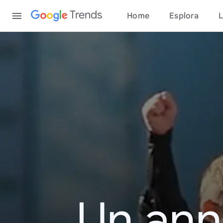
Content
Trends
Home
Esplora
L
Un ann