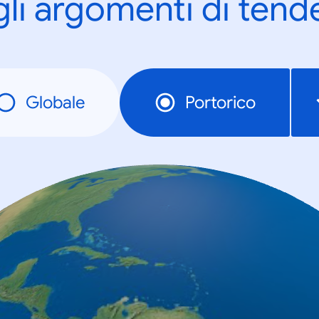
gli argomenti di tend
Globale
Portorico