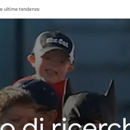
e ultime tendenze
o di ricerc