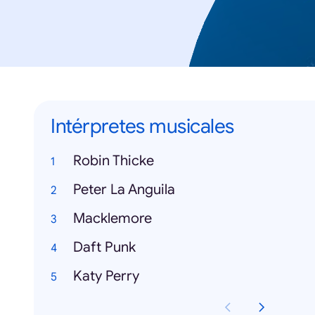
Intérpretes musicales
Robin Thicke
Peter La Anguila
Macklemore
Daft Punk
Katy Perry