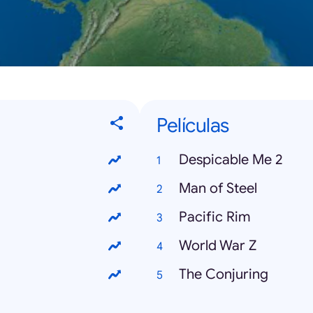
Películas
Despicable Me 2
Man of Steel
Pacific Rim
World War Z
The Conjuring