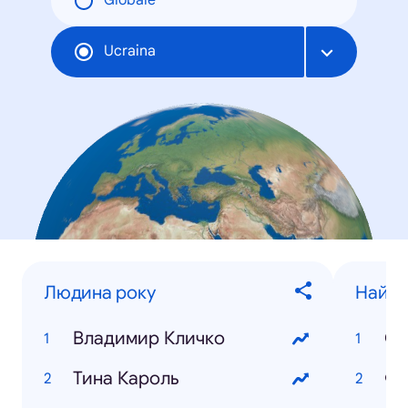
Globale
Ucraina
Людина року
Найпо
Владимир Кличко
Св
Тина Кароль
Фи