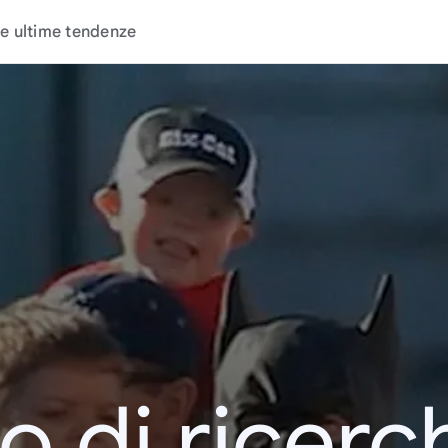
e ultime tendenze
o di ricerc