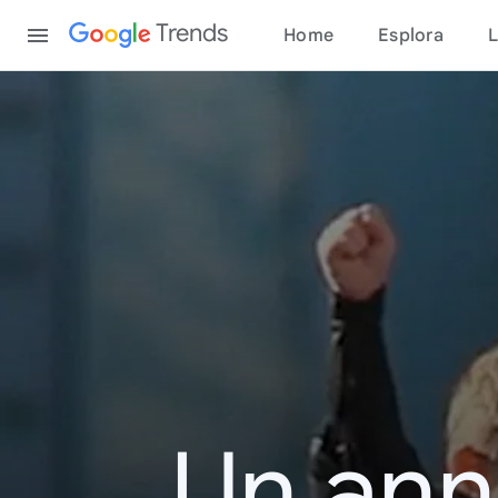
Content
Trends
Home
Esplora
L
Un ann