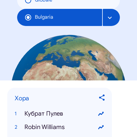
Globale
Bulgaria
Хора
Кубрат Пулев
Robin Williams