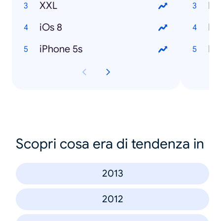
XXL
Mi
iOs 8
Mi
iPhone 5s
Mik
Scopri cosa era di tendenza in
2013
2012