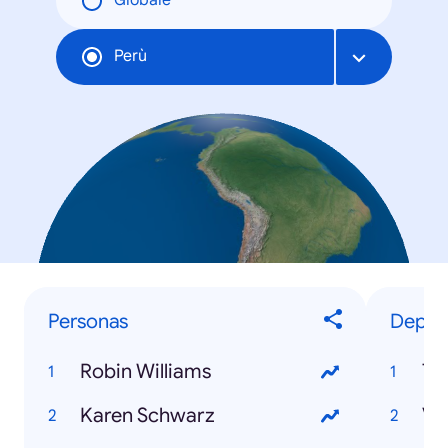
Globale
Perù
Personas
Deport
Robin Williams
Ti
Karen Schwarz
Va