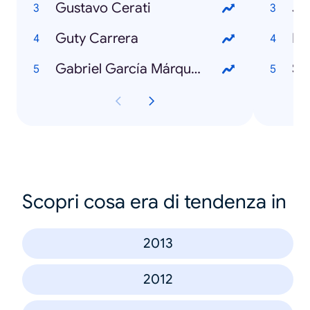
Gustavo Cerati
Ja
Guty Carrera
Ma
Gabriel García Márquez
Sa
Scopri cosa era di tendenza in
2013
2012