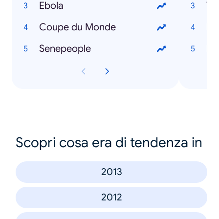
Ebola
To
Coupe du Monde
Ro
Senepeople
Mo
Scopri cosa era di tendenza in
2013
2012