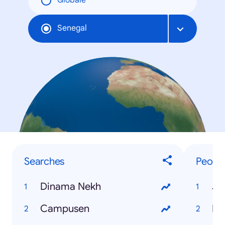
Globale
Senegal
Searches
Peopl
Dinama Nekh
Ja
Campusen
Di