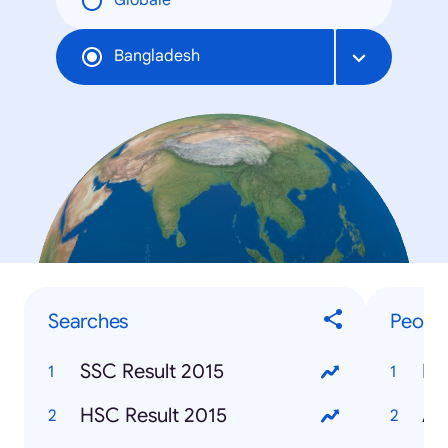
Globale
Bangladesh
Searches
Peopl
SSC Result 2015
Mu
HSC Result 2015
AP