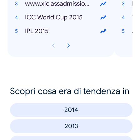
www.xiclassadmission.gov.bd
Ra
ICC World Cup 2015
Ta
IPL 2015
Ar
Scopri cosa era di tendenza in
2014
2013