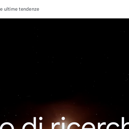
e ultime tendenze
o di ricerc