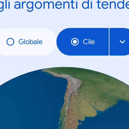
gli argomenti di tend
Globale
Cile