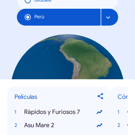
Globale
Perù
Películas
Cómo 
Rápidos y Furiosos 7
Asu Mare 2