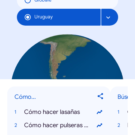
Globale
Uruguay
Cómo...
Búsqu
Cómo hacer lasañas
Co
Cómo hacer pulseras de gomitas
In