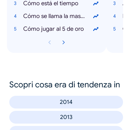
Cómo está el tiempo
An
Cómo se llama la mascota de la Copa América 2015
Es
Cómo jugar al 5 de oro
Scopri cosa era di tendenza in
2014
2013