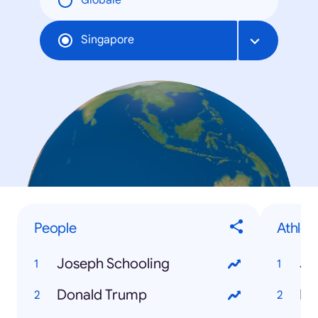
Globale
Singapore
People
Athlet
Joseph Schooling
Jo
Donald Trump
Mi