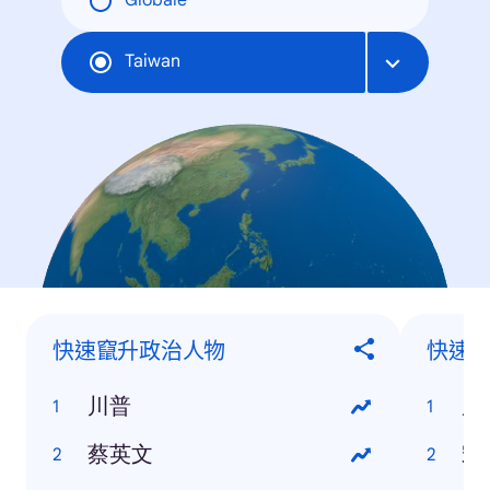
Globale
Taiwan
快速竄升政治人物
快速
川普
周
蔡英文
宋