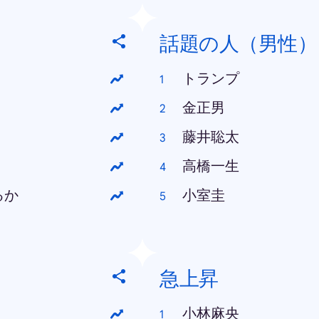
話題の人（男性）
トランプ
金正男
藤井聡太
高橋一生
るか
小室圭
急上昇
小林麻央