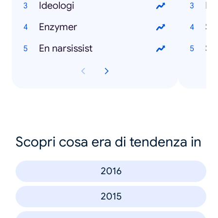
Ideologi
No
Enzymer
St
En narsissist
SA
Scopri cosa era di tendenza in
2016
2015