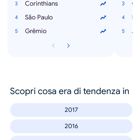
Corinthians
São Paulo
De
Grêmio
A 
Scopri cosa era di tendenza in
2017
2016