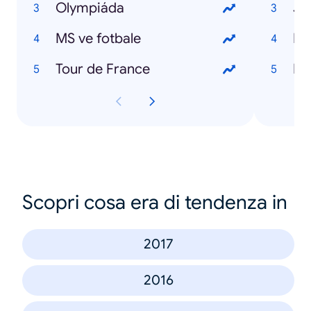
Olympiáda
Ji
MS ve fotbale
Mi
Tour de France
Pa
Scopri cosa era di tendenza in
2017
2016