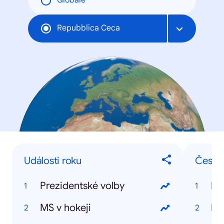
Globale
Repubblica Ceca
Události roku
České
Prezidentské volby
Es
MS v hokeji
Ma