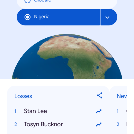
Globale
Nigeria
Losses
News
Stan Lee
Os
Tosyn Bucknor
Eki