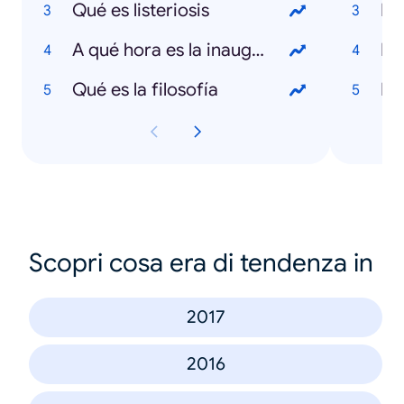
Qué es listeriosis
De
A qué hora es la inauguración del Mundial
Bo
Qué es la filosofía
Ed
Scopri cosa era di tendenza in
2017
2016