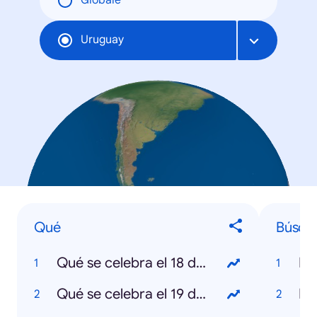
Globale
Uruguay
Qué
Búsqu
Qué se celebra el 18 de julio
Mu
Qué se celebra el 19 de abril
Ro