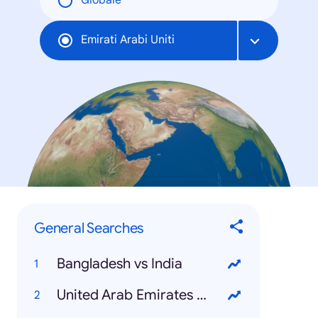
Globale
Emirati Arabi Uniti
General Searches
Bangladesh vs India
United Arab Emirates National Day