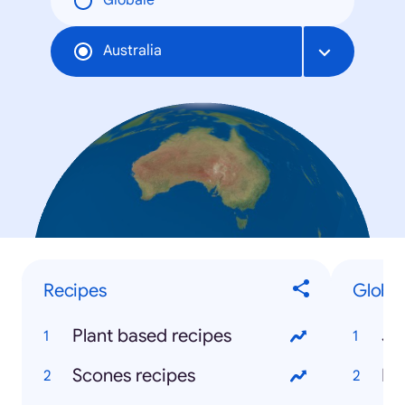
Globale
Australia
Recipes
Global
Plant based recipes
Ja
Scones recipes
Bil