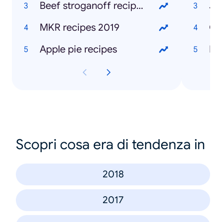
Beef stroganoff recipes
Jo
MKR recipes 2019
Gr
Apple pie recipes
Ke
Scopri cosa era di tendenza in
2018
2017