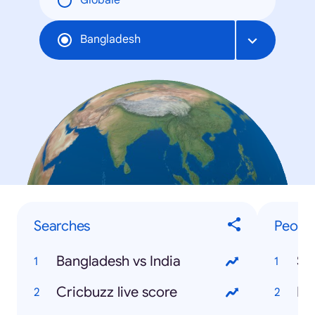
Globale
Bangladesh
Searches
Peopl
Bangladesh vs India
Sh
Cricbuzz live score
Mo