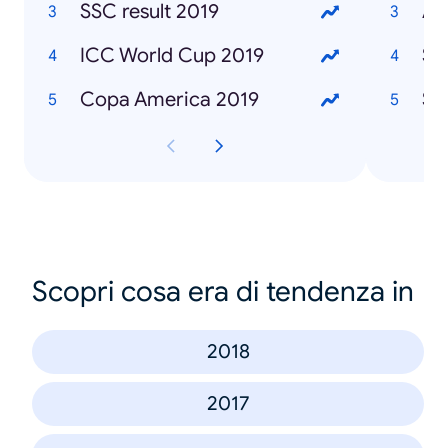
SSC result 2019
Af
ICC World Cup 2019
Sa
Copa America 2019
Sa
Scopri cosa era di tendenza in
2018
2017