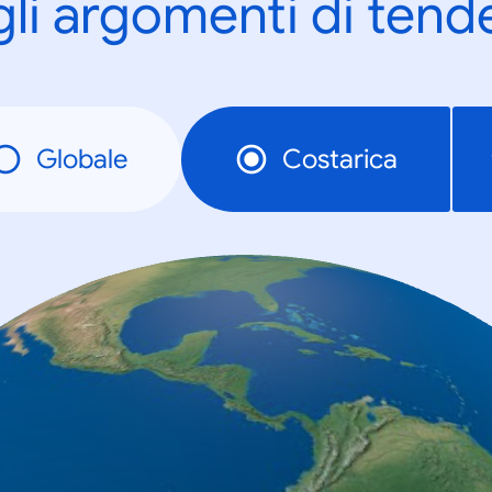
gli argomenti di tend
Globale
Costarica