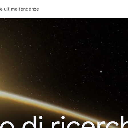
e ultime tendenze
o di ricerc