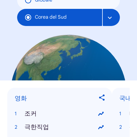
Globale
Corea del Sud
영화
국내 
조커
타
극한직업
정