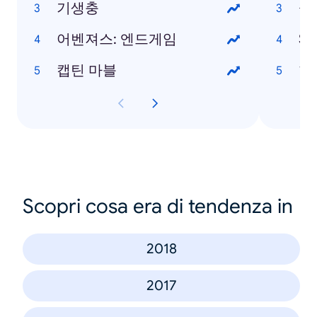
기생충
설
어벤져스: 엔드게임
S
캡틴 마블
한
Scopri cosa era di tendenza in
2018
2017