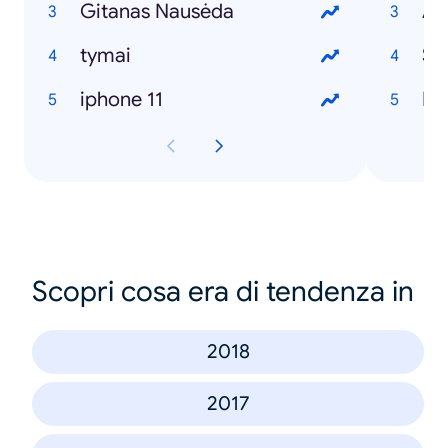
Gitanas Nausėda
Al
tymai
Sa
iphone 11
Ka
Scopri cosa era di tendenza in
2018
2017