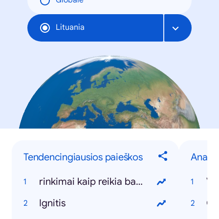
Globale
Lituania
Tendencingiausios paieškos
Anapil
rinkimai kaip reikia balsuoti
Vy
Ignitis
Ca