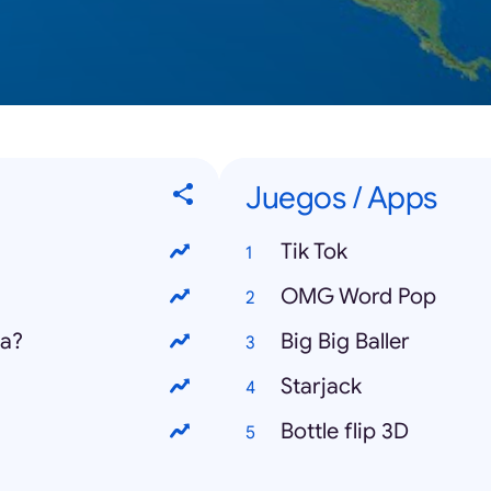
Juegos / Apps
Tik Tok
OMG Word Pop
la?
Big Big Baller
Starjack
Bottle flip 3D