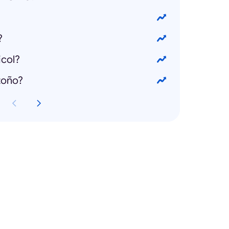
?
icol?
toño?