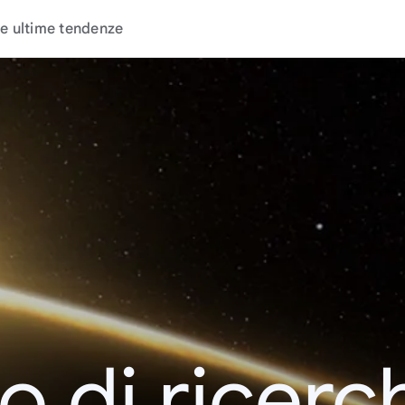
e ultime tendenze
o di ricerc