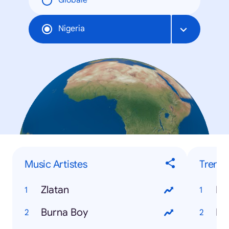
Globale
Nigeria
Music Artistes
Trendi
Zlatan
Burna Boy
Ho