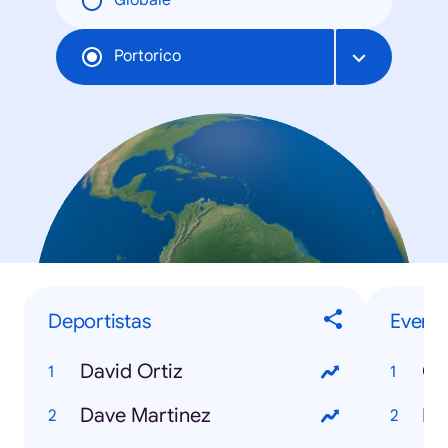
Globale
Portorico
Deportistas
Evento
David Ortiz
Co
Dave Martinez
NB