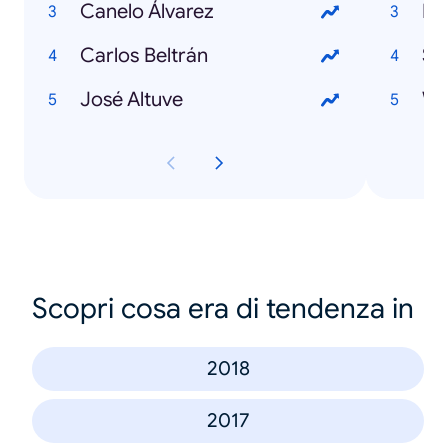
Canelo Álvarez
Fi
Carlos Beltrán
Su
José Altuve
Wi
Scopri cosa era di tendenza in
2018
2017