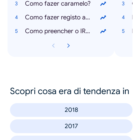
Como fazer caramelo?
Ca
Como fazer registo animal no SIAC?
Ed
Como preencher o IRS?
Mu
Scopri cosa era di tendenza in
2018
2017