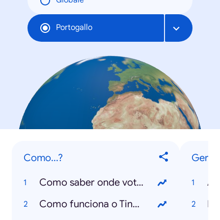
Globale
Portogallo
Como...?
Geral
Como saber onde votar?
Ân
Como funciona o Tinder?
Fl