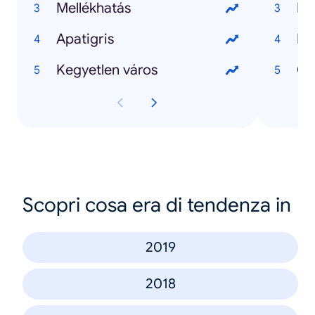
Mellékhatás
Ma
Apatigris
Kij
Kegyetlen város
Scopri cosa era di tendenza in
2019
2018