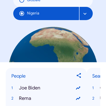
Globale
Nigeria
People
Searc
Joe Biden
Co
Rema
US