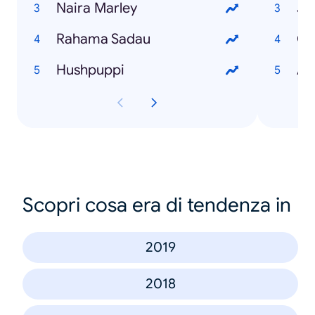
Naira Marley
Jo
Rahama Sadau
Go
Hushpuppi
AS
Scopri cosa era di tendenza in
2019
2018