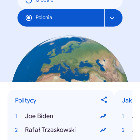
Globale
Polonia
Politycy
Jak zr
Joe Biden
Rafał Trzaskowski