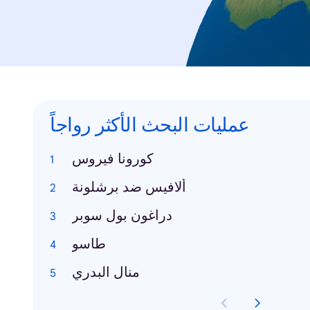
عمليات البحث الأكثر رواجاً
كورونا فيروس
ألافيس ضد برشلونة
دراغون بول سوبر
طاسو
منال البدري