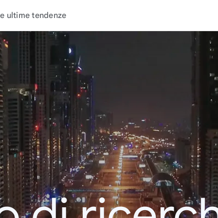
e ultime tendenze
o di ricerc