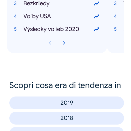
Bezkriedy
To
Voľby USA
Pl
Výsledky volieb 2020
Su
Scopri cosa era di tendenza in
2019
2018