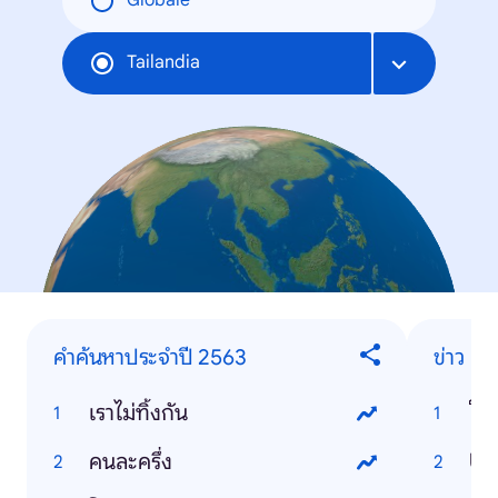
Globale
Tailandia
คำค้นหาประจำปี 2563
ข่าว
เราไม่ทิ้งกัน
โคว
คนละครึ่ง
US