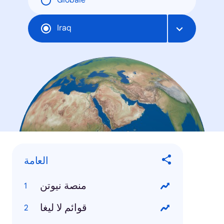
Globale
Iraq
العامة
منصة نيوتن
قوائم لا ليغا