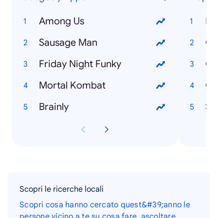
Among Us
Ro
Sausage Man
Ch
Friday Night Funky
Ca
Mortal Kombat
Ch
Brainly
Si
Scopri le ricerche locali
Scopri cosa hanno cercato quest&#39;anno le
persone vicino a te su cosa fare, ascoltare,