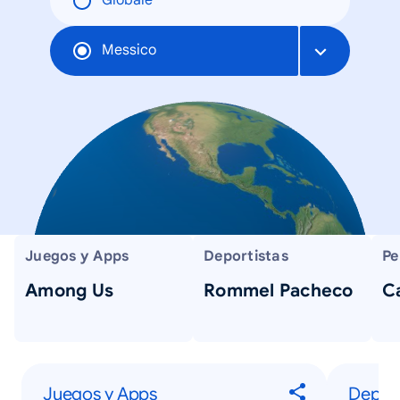
Globale
Messico
Juegos y Apps
Deportistas
Pe
Among Us
Rommel Pacheco
C
Juegos y Apps
Deport