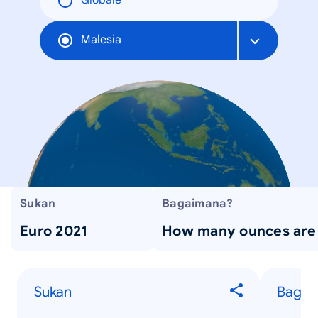
Globale
Malesia
Sukan
Bagaimana?
Euro 2021
How many ounces are 
Sukan
Bagai