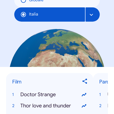
Globale
Italia
Film
Parole
Doctor Strange
Uc
Thor love and thunder
Re