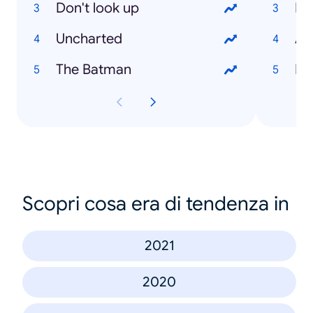
Don't look up
Ru
Uncharted
Au
The Batman
El
Scopri cosa era di tendenza in
2021
2020