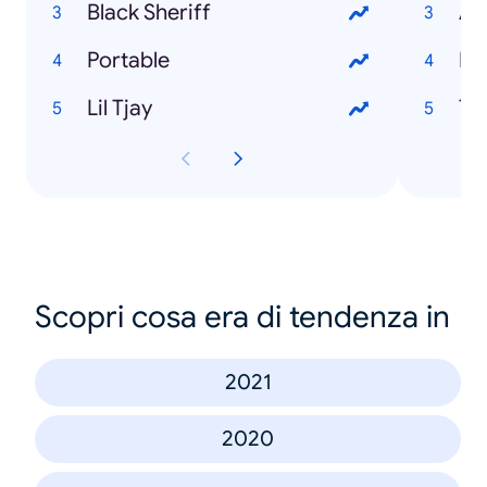
Black Sheriff
Ad
Portable
Ri
Lil Tjay
Ta
Scopri cosa era di tendenza in
2021
2020